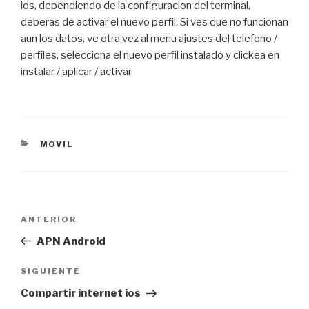
ios, dependiendo de la configuracion del terminal,
deberas de activar el nuevo perfil. Si ves que no funcionan
aun los datos, ve otra vez al menu ajustes del telefono /
perfiles, selecciona el nuevo perfil instalado y clickea en
instalar / aplicar / activar
CATEGORÍAS
MOVIL
Navegación
Entrada
ANTERIOR
de
anterior:
APN Android
entradas
Siguiente
SIGUIENTE
entrada
Compartir internet ios