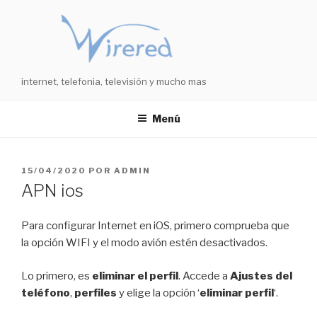
Saltar
al
contenido
internet, telefonia, televisión y mucho mas
Menú
PUBLICADO
15/04/2020
POR
ADMIN
EL
APN ios
Para configurar Internet en iOS, primero comprueba que
la opción WIFI y el modo avión estén desactivados.
Lo primero, es
eliminar el perfil
. Accede a
Ajustes del
teléfono
,
perfiles
y elige la opción ‘
eliminar perfil
‘.