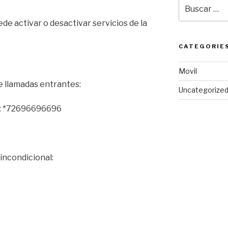
Buscar
por:
de activar o desactivar servicios de la
CATEGORIE
Movil
e llamadas entrantes:
Uncategorize
o: *72696696696
incondicional: