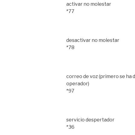
activar no molestar
*77
desactivar no molestar
*78
correo de voz (primero se ha de
operador)
*97
servicio despertador
*36