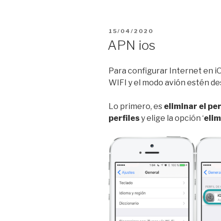
PUBLICADO
15/04/2020
EL
APN ios
Para configurar Internet en i
WIFI y el modo avión estén de
Lo primero, es
eliminar el per
perfiles
y elige la opción ‘
elim