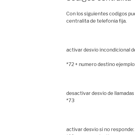
Con los siguientes codigos pue
centralita de telefonia fija.
activar desvio incondicional d
*72 + numero destino ejempl
desactivar desvio de llamadas 
*73
activar desvio si no responde: