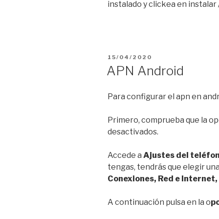
instalado y clickea en instalar /
PUBLICADO
15/04/2020
EL
APN Android
Para configurar el apn en andr
Primero, comprueba que la op
desactivados.
Accede a
Ajustes del teléfo
tengas, tendrás que elegir una
Conexiones, Red e Internet,
A continuación pulsa en la o
p