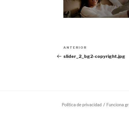
Navegación
Entrada
ANTERIOR
de
anterior:
slider_2_bg2-copyright.jpg
entradas
Política de privacidad
Funciona g