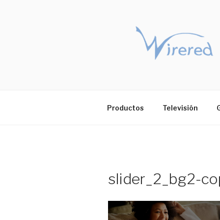
Saltar
al
contenido
Productos
Televisión
slider_2_bg2-co