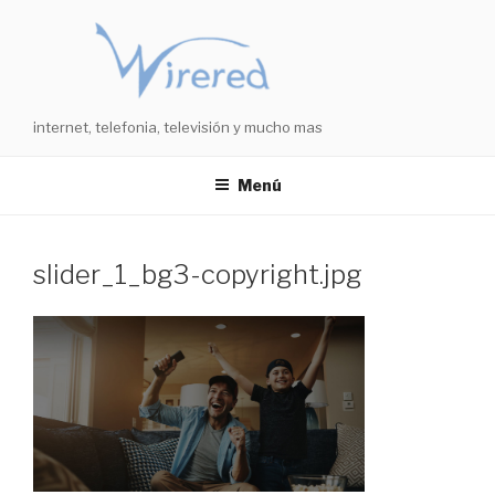
Saltar
al
contenido
internet, telefonia, televisión y mucho mas
Menú
slider_1_bg3-copyright.jpg