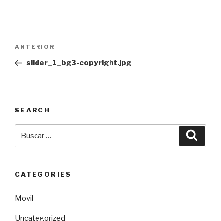
Navegación
Entrada
ANTERIOR
de
anterior:
slider_1_bg3-copyright.jpg
entradas
SEARCH
Buscar
Busca
por:
CATEGORIES
Movil
Uncategorized