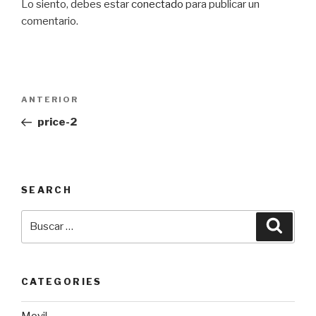
Lo siento, debes estar
conectado
para publicar un
comentario.
Navegación
Entrada
ANTERIOR
de
anterior:
price-2
entradas
SEARCH
Buscar
Busca
por:
CATEGORIES
Movil