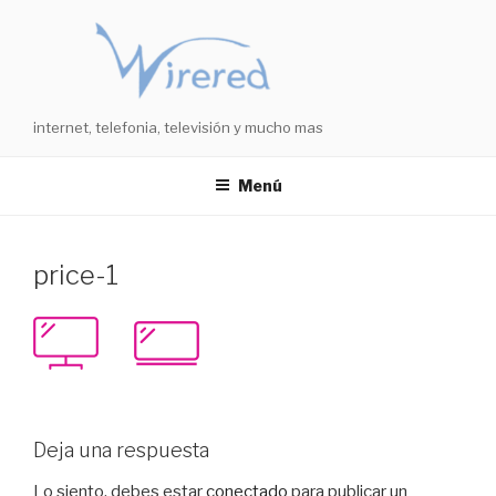
Saltar
al
contenido
internet, telefonia, televisión y mucho mas
Menú
price-1
Deja una respuesta
Lo siento, debes estar
conectado
para publicar un