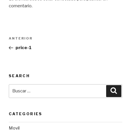
comentario.
Navegación
Entrada
ANTERIOR
de
anterior:
price-1
entradas
SEARCH
Buscar
Busca
por:
CATEGORIES
Movil