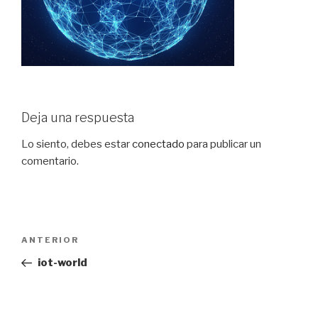
Deja una respuesta
Lo siento, debes estar
conectado
para publicar un
comentario.
Navegación
Entrada
ANTERIOR
de
anterior:
iot-world
entradas