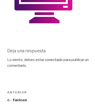
Deja una respuesta
Lo siento, debes estar
conectado
para publicar un
comentario.
Navegación
Entrada
ANTERIOR
de
anterior:
favicon
entradas