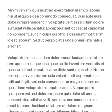
Minim veniam, quis nostrud exercitation ullamco laboris
nisi ut aliquip ex ea commodo consequat. Duis aute irure
dolor in reprehenderit in voluptate velit esse cillum dolore
eu fugiat nulla pariatur. Excepteur sint occaecat cupidatat
non proident, sunt in culpa qui officia deserunt mollit anim
id est laborum. Sed ut perspiciatis unde omnis iste natus
error sit.
Voluptatem accusantium doloremque laudantium, totam
rem aperiam, eaque ipsa quae ab illo inventore veritatis et
quasi architecto beatae vitae dicta sunt explicabo. Nemo
enim ipsam voluptatem quia voluptas sit aspernatur aut
odit aut fugit, sed quia consequuntur magni dolores eos
qui ratione voluptatem sequi nesciunt. Neque porro
quisquam est, qui dolorem ipsum quia dolor sit amet,
consectetur, adipisci velit, sed quia non numquam eius
modi tempora incidunt ut labore et dolore magnam
aliquam quaerat voluptatem. Aliquam bibendum lacus