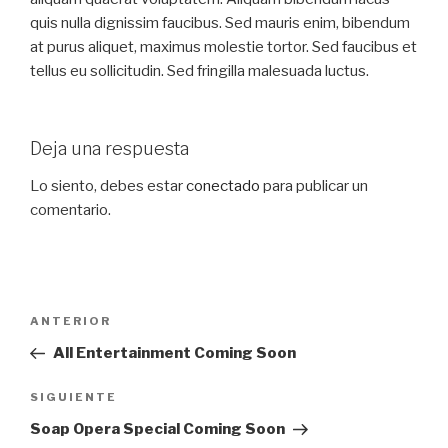
quis nulla dignissim faucibus. Sed mauris enim, bibendum
at purus aliquet, maximus molestie tortor. Sed faucibus et
tellus eu sollicitudin. Sed fringilla malesuada luctus.
Deja una respuesta
Lo siento, debes estar
conectado
para publicar un
comentario.
Navegación
Entrada
ANTERIOR
de
anterior:
All Entertainment Coming Soon
entradas
Siguiente
SIGUIENTE
entrada
Soap Opera Special Coming Soon