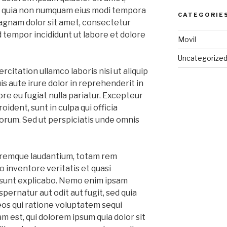
sed quia non numquam eius modi tempora
CATEGORIE
magnam dolor sit amet, consectetur
od tempor incididunt ut labore et dolore
Movil
Uncategorize
citation ullamco laboris nisi ut aliquip
 aute irure dolor in reprehenderit in
ore eu fugiat nulla pariatur. Excepteur
ident, sunt in culpa qui officia
borum. Sed ut perspiciatis unde omnis
remque laudantium, totam rem
o inventore veritatis et quasi
a sunt explicabo. Nemo enim ipsam
pernatur aut odit aut fugit, sed quia
os qui ratione voluptatem sequi
 est, qui dolorem ipsum quia dolor sit