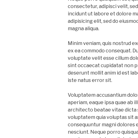
consectetur, adipisci velit, 
incidunt ut labore et dolore 
adipisicing elit, sed do eiusm
magna aliqua.
Minim veniam, quis nostrud exer
ex ea commodo consequat. Duis
voluptate velit esse cillum dol
sint occaecat cupidatat non pro
deserunt mollit anim id est la
iste natus error sit.
Voluptatem accusantium dolo
aperiam, eaque ipsa quae ab ill
architecto beatae vitae dict
voluptatem quia voluptas sit as
consequuntur magni dolores e
nesciunt. Neque porro quisquam