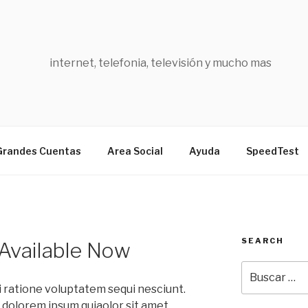
internet, telefonia, televisión y mucho mas
Grandes Cuentas
Area Social
Ayuda
SpeedTest
SEARCH
Available Now
Buscar
por:
 ratione voluptatem sequi nesciunt.
 dolorem ipsum quiaolor sit amet,