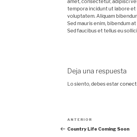
amet, consectetur, adipisci ve
tempora incidunt ut labore e
voluptatem. Aliquam bibendum l
Sed mauris enim, bibendum at 
Sed faucibus et tellus eu sollic
Deja una respuesta
Lo siento, debes estar
conect
Navegación
Entrada
ANTERIOR
de
anterior:
Country Life Coming Soon