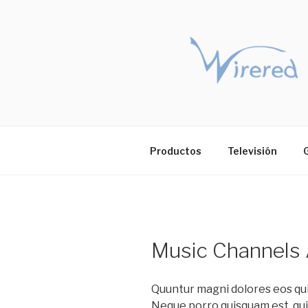
Saltar
al
contenido
Productos
Televisión
Music Channels 
Quuntur magni dolores eos qui
Neque porro quisquam est, qui