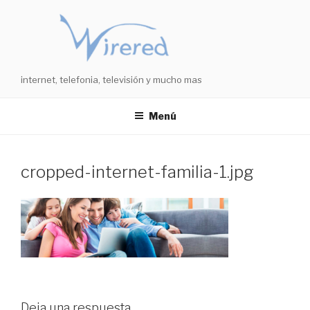
Saltar
al
contenido
internet, telefonia, televisión y mucho mas
Menú
cropped-internet-familia-1.jpg
Deja una respuesta