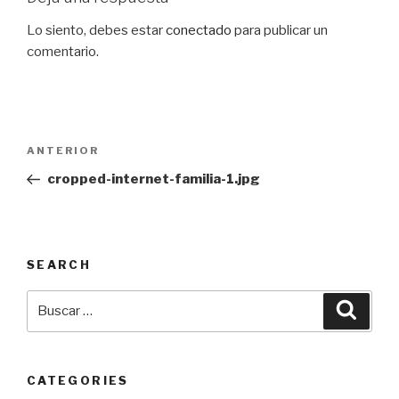
Lo siento, debes estar
conectado
para publicar un
comentario.
Navegación
Entrada
ANTERIOR
de
anterior:
cropped-internet-familia-1.jpg
entradas
SEARCH
Buscar
Busca
por:
CATEGORIES