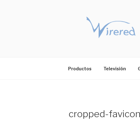
Saltar
al
contenido
Productos
Televisión
cropped-favico