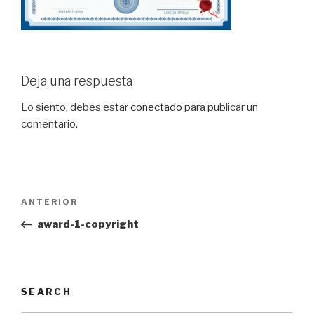
Deja una respuesta
Lo siento, debes estar
conectado
para publicar un
comentario.
Navegación
Entrada
ANTERIOR
de
anterior:
award-1-copyright
entradas
SEARCH